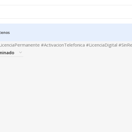
tenos
cenciaPermanente #ActivacionTelefonica #LicenciaDigital #SinRe