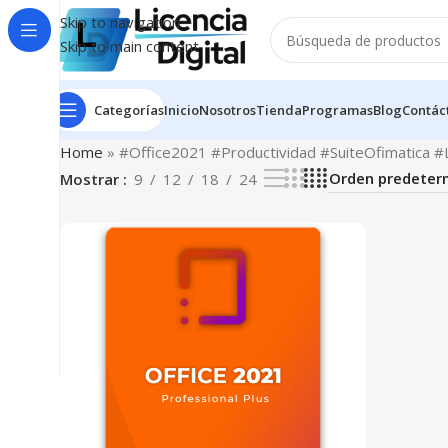
Skip to navigation
Skip to main content
Categorías
Inicio
Nosotros
Tienda
Programas
Blog
Contác
Home
»
#Office2021 #Productividad #SuiteOfimatica #Li
Mostrar
9
12
18
24