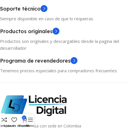
Soporte técnico
Siempre disponible en caso de que lo requieras.
Productos originales
Productos son originales y descargables desde la pagina del
desarrollador
Programa de revendedores
Tenemos precios especiales para compradores frecuentes
0
Somos una empresa con sede en Colombia
Comparar
Lista de deseos
Carrito
Menú