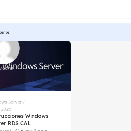
tenos
 Medina
ows Server
l 2026
trucciones Windows
ver RDS CAL
licencia Windows Server