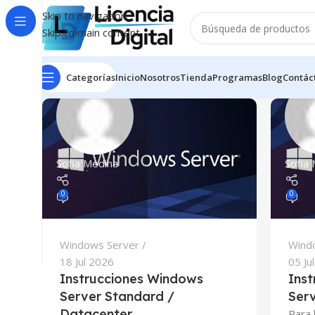
Skip to navigation
Skip to main content
Categorías
Inicio
Nosotros
Tienda
Programas
Blog
Contác
Sofia Medina
Sofia
0
0
Windows Server
Wind
18 Jul 2026
05 Ju
Instrucciones Windows
Ins
Server Standard /
Ser
Datacenter
Para 